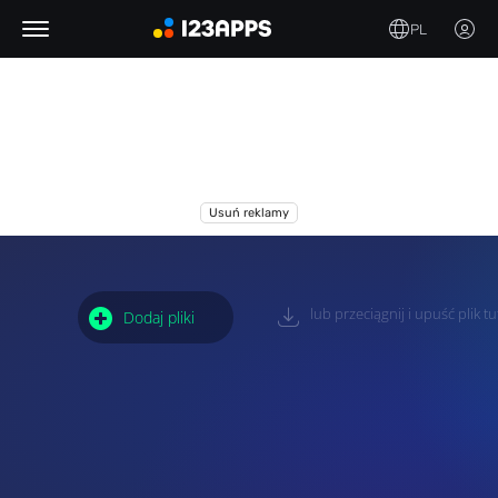
PL
Usuń reklamy
lub przeciągnij i upuść plik tut
Dodaj pliki