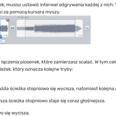
ek, musisz ustawić interwał odgrywania każdej z nich
żki za pomocą kursora myszy.
łączenia piosenek, które zamierzasz scalać. W tym ce
żek, który oznacza kolejne tryby:
da ścieżka stopniowo się wycisza, natomiast kolejna p
sza ścieżka stopniowo staje się coraz głośniejsza.
o się wycisza.