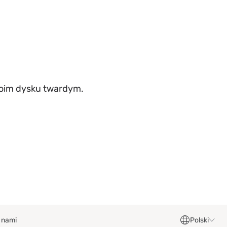
Twoim dysku twardym.
z nami
Polski