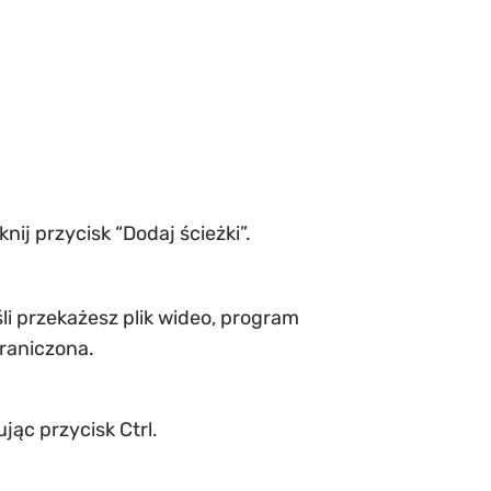
nij przycisk “Dodaj ścieżki”.
i przekażesz plik wideo, program
graniczona.
jąc przycisk Ctrl.