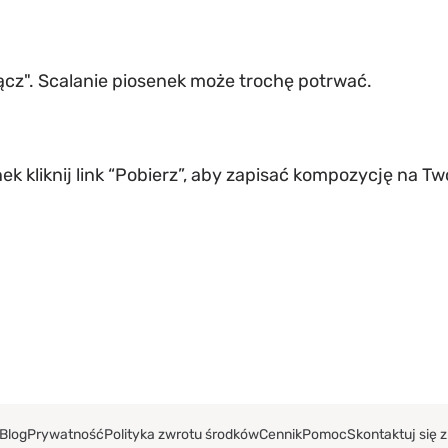
łącz". Scalanie piosenek może trochę potrwać.
ek kliknij link “Pobierz”, aby zapisać kompozycję na 
Blog
Prywatność
Polityka zwrotu środków
Cennik
Pomoc
Skontaktuj się 