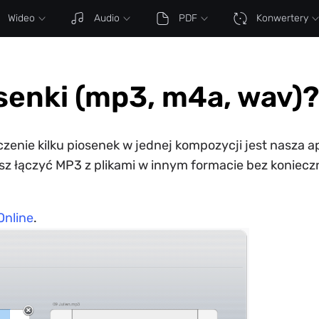
Wideo
Audio
PDF
Konwertery
senki (mp3, m4a, wav)?
enie kilku piosenek w jednej kompozycji jest nasza ap
żesz łączyć MP3 z plikami w innym formacie bez koniec
Online
.