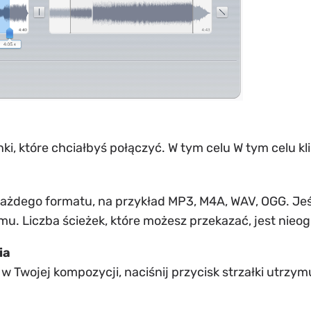
i, które chciałbyś połączyć. W tym celu W tym celu klik
ażdego formatu, na przykład MP3, M4A, WAV, OGG. Jeśl
lmu. Liczba ścieżek, które możesz przekazać, jest nieo
ia
w Twojej kompozycji, naciśnij przycisk strzałki utrzymu